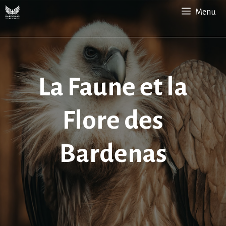
Aller
Menu
au
contenu
La Faune et la
Flore des
Bardenas